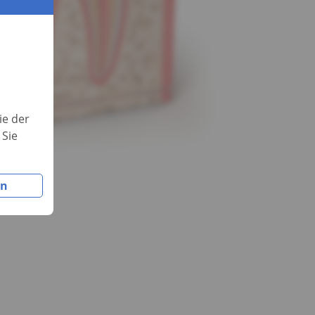
ie der
 Sie
en