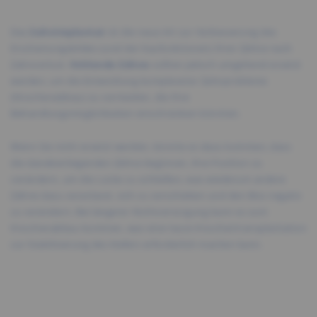
Das
Zahnimplantat
ist die neue Art zur Verbesserung des
Erscheinungsbildes (und der Kaufunktionen) Ihrer Zähne nach
Zahnverlust.
Fehlende Zähne
sollten jedoch umgehend ersetzt
werden, um die Entwicklung komplexerer Zahnprobleme
(Knochenabbau) zu vermeiden, die Ihre
Behandlungsmöglichkeiten einschränken könnten.
Wenn Sie nicht ersetzt werden, könnte es dazu kommen, dass
die danebenliegenden Zähne beginnen, ihre Position zu
verändern, um die Lücke zu schließen, was wiederum andere
Zähne dazu veranlasst, sich zu verschieben und den Biss negativ
zu verändern. Bei längerer Nichtversorgung kann es zum
Knochenabbau kommen, was eine teure Knochentransplantation
zur Stabilisierung des Kiefers erforderlich machen kann.