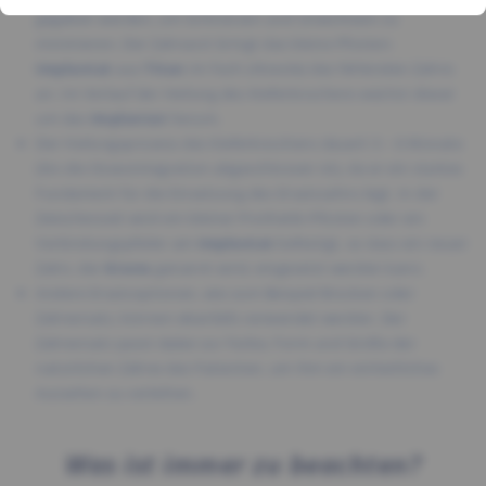
gegeben werden, um Schmerzen und Unwohlsein zu
minimieren. Der Zahnarzt bringt das kleine Pfosten-
Implantat
aus
Titan
im Fach (Alveole) des fehlenden Zahns
an. Im Verlauf der Heilung des Kieferknochens wächst dieser
um das
Implantat
herum.
Der Heilungsprozess des Kieferknochens dauert 3 – 6 Monate
(bis die Osseointegration abgeschlossen ist), da er ein starkes
Fundament für die Einsetzung des Ersatzzahns legt. In der
Zwischenzeit wird ein kleiner Prothetik-Pfosten oder ein
Verbindungspfeiler am
Implantat
befestigt, so dass ein neuer
Zahn, der
Krone
genannt wird, eingesetzt werden kann.
Andere Ersatzoptionen, wie zum Beispiel Brücken oder
Zahnersatz, können ebenfalls verwendet werden. Der
Zahnersatz passt dabei zur Farbe, Form und Größe der
natürlichen Zähne des Patienten, um ihm ein einheitliches
Aussehen zu verleihen.
Was ist immer zu beachten?