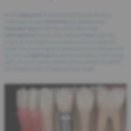
Ein Zahn
implantat
ist eine künstliche Zahnwurzel, die in
Verbindung mit einer
Zahnkrone
zum Ersetzen eines
fehlenden Zahns
verwendet werden kann. Jedes
Zahnimplantat
wird aus einer speziellen
Titan
-Legierung
hergestellt. Das Implantat wird in den Knochen eingebracht.
Durch einen Osseointegration genannten Prozess wächst es fest
ein. Sind die
Implantate
einmal bei Ihnen gesetzt und versorgt,
sehen sie so aus wie Ihre anderen Zähne, sie hellen Ihr Lächeln
auf und geben Ihnen Ihr Selbstvertrauen wieder.